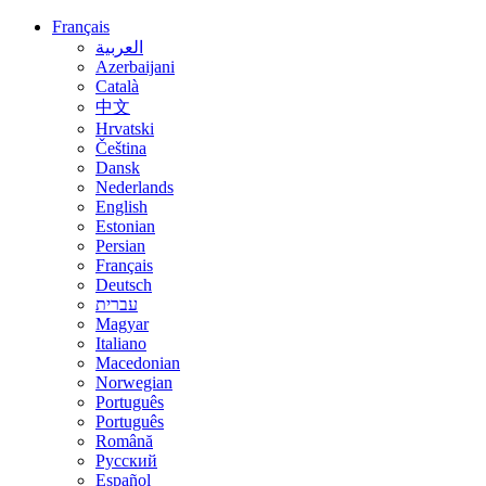
Français
العربية
Azerbaijani
Català
中文
Hrvatski
Čeština
Dansk
Nederlands
English
Estonian
Persian
Français
Deutsch
עברית
Magyar
Italiano
Macedonian
Norwegian
Português
Português
Română
Русский
Español