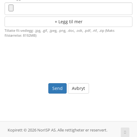
Legg til mer
Tillatte fil-vedlegg: .jpg, .gif, .jpeg, .png, .doc, .odt, .pdf, .rtf, .zip (Maks
filstørrelse: 8192MB)
Avbryt
Kopirett © 2026 NorISP AS. Alle rettigheter er reservert.