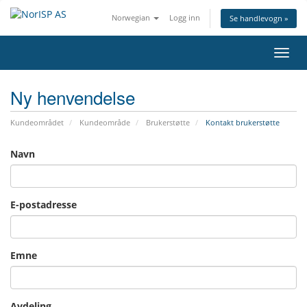
Norwegian
Logg inn
Se handlevogn »
Bytt 
Ny henvendelse
Kundeområdet
Kundeområde
Brukerstøtte
Kontakt brukerstøtte
Navn
E-postadresse
Emne
Avdeling