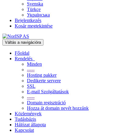
Svenska
Türkçe
Українська
Bejelentkezés
Kosár megtekintése
Váltás a navigációra
Főoldal
Rendelés
Minden
-----
Hosting pakker
Dedikerte servere
SSL
E-mail Szolgáltatások
-----
Domain regisztráció
Hozza át domain nevét hozzánk
Közlemények
Tudásbázis
Hálózat állapota
Kapcsolat