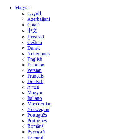
Magyar
العربية
Azerbaijani
Català
中文
Hrvatski
Čeština
Dansk
Nederlands
English
Estonian
Persian
Français
Deutsch
עברית
Magyar
Italiano
Macedonian
Norwegian
Português
Português
Română
Русский
Español