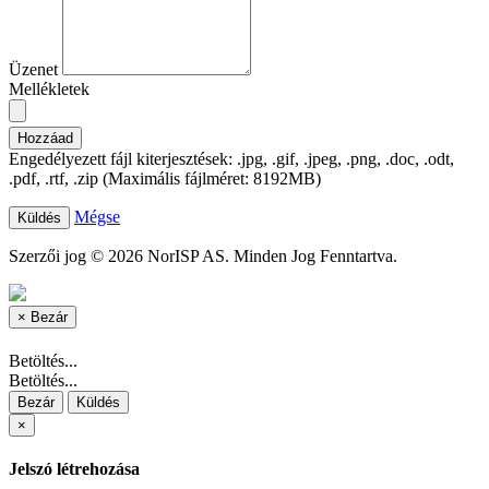
Üzenet
Mellékletek
Hozzáad
Engedélyezett fájl kiterjesztések: .jpg, .gif, .jpeg, .png, .doc, .odt,
.pdf, .rtf, .zip (Maximális fájlméret: 8192MB)
Mégse
Szerzői jog © 2026 NorISP AS. Minden Jog Fenntartva.
×
Bezár
Betöltés...
Betöltés...
Bezár
Küldés
×
Jelszó létrehozása