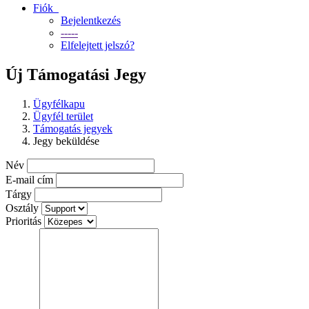
Fiók
Bejelentkezés
-----
Elfelejtett jelszó?
Új Támogatási Jegy
Ügyfélkapu
Ügyfél terület
Támogatás jegyek
Jegy beküldése
Név
E-mail cím
Tárgy
Osztály
Prioritás