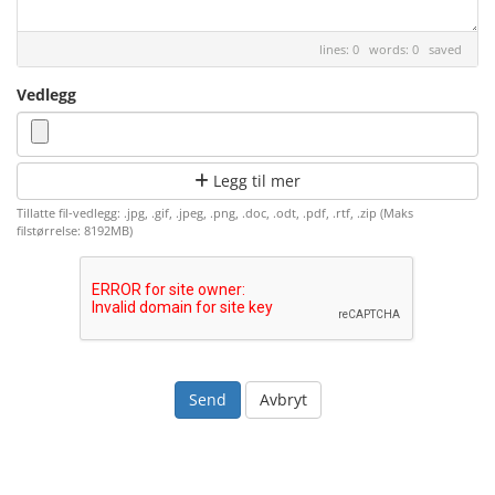
lines: 0 words: 0
saved
Vedlegg
Legg til mer
Tillatte fil-vedlegg: .jpg, .gif, .jpeg, .png, .doc, .odt, .pdf, .rtf, .zip (Maks
filstørrelse: 8192MB)
Avbryt