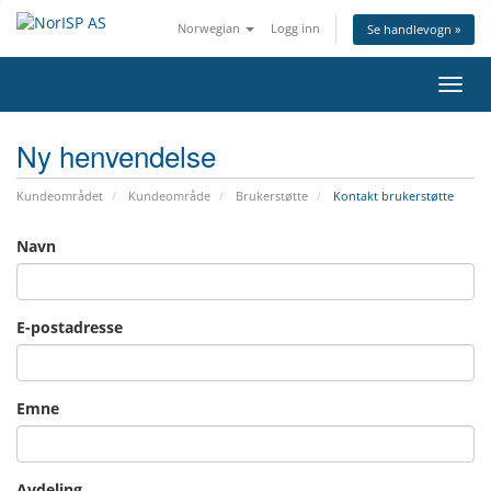
Norwegian
Logg inn
Se handlevogn »
Bytt 
Ny henvendelse
Kundeområdet
Kundeområde
Brukerstøtte
Kontakt brukerstøtte
Navn
E-postadresse
Emne
Avdeling