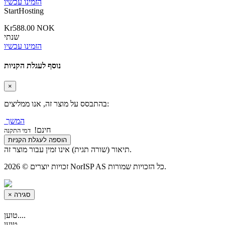
הזמינו עכשיו
StartHosting
Kr588.00 NOK
שנתי
הזמינו עכשיו
נוסף לעגלת הקניות
×
בהתבסס על מוצר זה, אנו ממליצים:
המשך
חינם!
דמי התקנה
הוספה לעגלת הקניות
תיאור (שורה תגית) אינו זמין עבור מוצר זה.
זכויות יוצרים © 2026 NorISP AS כל הזכויות שמורות.
סגירה
×
טוען....
טוען....