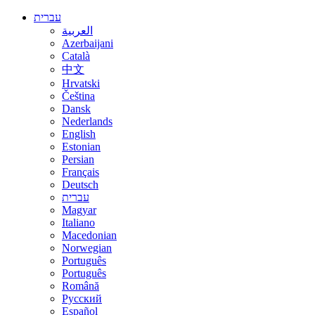
עברית
العربية
Azerbaijani
Català
中文
Hrvatski
Čeština
Dansk
Nederlands
English
Estonian
Persian
Français
Deutsch
עברית
Magyar
Italiano
Macedonian
Norwegian
Português
Português
Română
Русский
Español