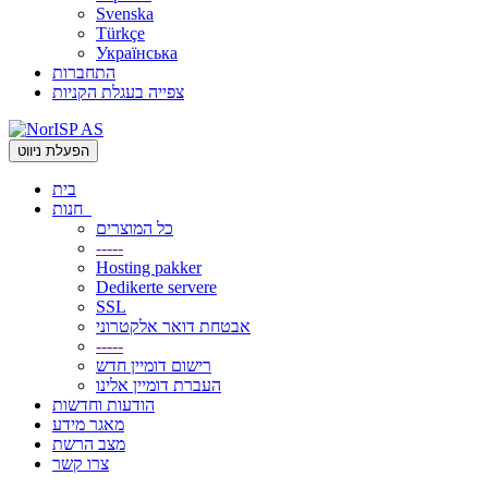
Svenska
Türkçe
Українська
התחברות
צפייה בעגלת הקניות
הפעלת ניווט
בית
חנות
כל המוצרים
-----
Hosting pakker
Dedikerte servere
SSL
אבטחת דואר אלקטרוני
-----
רישום דומיין חדש
העברת דומיין אלינו
הודעות וחדשות
מאגר מידע
מצב הרשת
צרו קשר