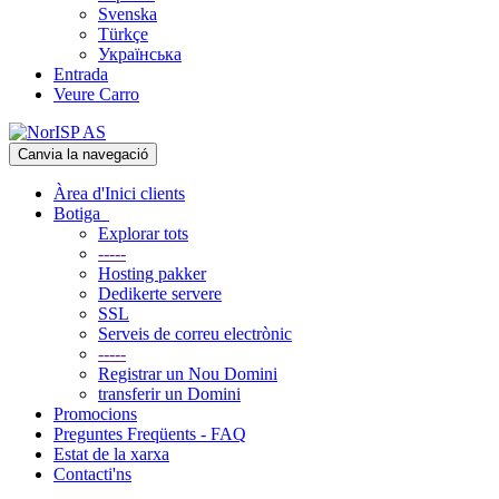
Svenska
Türkçe
Українська
Entrada
Veure Carro
Canvia la navegació
Àrea d'Inici clients
Botiga
Explorar tots
-----
Hosting pakker
Dedikerte servere
SSL
Serveis de correu electrònic
-----
Registrar un Nou Domini
transferir un Domini
Promocions
Preguntes Freqüents - FAQ
Estat de la xarxa
Contacti'ns