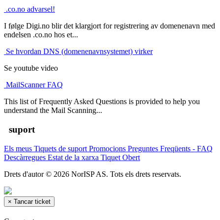
.co.no advarsel!
I følge Digi.no blir det klargjort for registrering av domenenavn med
endelsen .co.no hos et...
Se hvordan DNS (domenenavnsystemet) virker
Se youtube video
MailScanner FAQ
This list of Frequently Asked Questions is provided to help you
understand the Mail Scanning...
suport
Els meus Tiquets de suport
Promocions
Preguntes Freqüents - FAQ
Descàrregues
Estat de la xarxa
Tiquet Obert
Drets d'autor © 2026 NorISP AS. Tots els drets reservats.
×
Tancar ticket