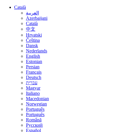
Català
العربية
Azerbaijani
Català
中文
Hrvatski
Čeština
Dansk
Nederlands
English
Estonian
Persian
Français
Deutsch
עברית
Magyar
Italiano
Macedonian
Norwegian
Português
Português
Română
Русский
Español