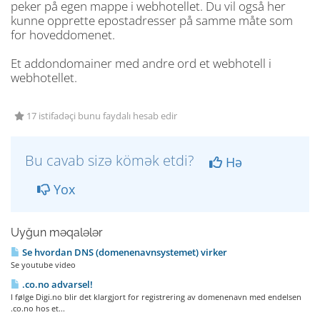
peker på egen mappe i webhotellet. Du vil også her
kunne opprette epostadresser på samme måte som
for hoveddomenet.
Et addondomainer med andre ord et webhotell i
webhotellet.
17 istifadəçi bunu faydalı hesab edir
Bu cavab sizə kömək etdi?
Hə
Yox
Uyğun məqalələr
Se hvordan DNS (domenenavnsystemet) virker
Se youtube video
.co.no advarsel!
I følge Digi.no blir det klargjort for registrering av domenenavn med endelsen
.co.no hos et...