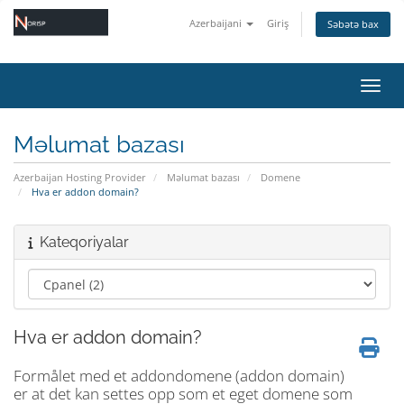
Azerbaijani
Giriş
Səbətə bax
Naviq
Məlumat bazası
Azerbaijan Hosting Provider
Məlumat bazası
Domene
Hva er addon domain?
Kateqoriyalar
Hva er addon domain?
Formålet med et addondomene (addon domain)
er at det kan settes opp som et eget domene som