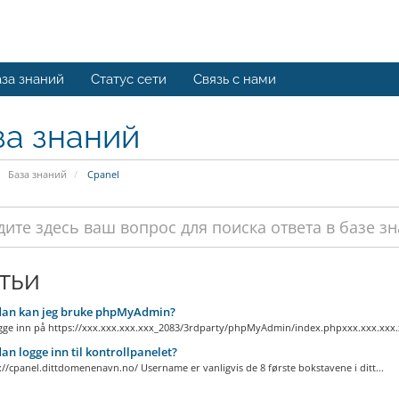
за знаний
Статус сети
Связь с нами
за знаний
База знаний
Cpanel
тьи
an kan jeg bruke phpMyAdmin?
gge inn på https://xxx.xxx.xxx.xxx_2083/3rdparty/phpMyAdmin/index.phpxxx.xxx.xxx.x
n logge inn til kontrollpanelet?
p://cpanel.dittdomenenavn.no/ Username er vanligvis de 8 første bokstavene i ditt...