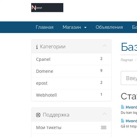
Главная
Магазин
Объявления
Ба
Ба
Категории
2
Cpanel
Портал
9
Domene
2
epost
Ста
1
Webhotell
Hvord
Du kan lo
Поддержка
Hvorda
Gå til htt
Мои тикеты