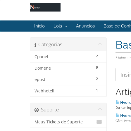
Início
Loja
Anúncios
Base de Con
Ba
Categorias
2
Cpanel
Página ini
9
Domene
2
epost
Art
1
Webhotell
Hvord
Du kan lo
Suporte
Hvorda
Gå til htt
Meus Tickets de Suporte