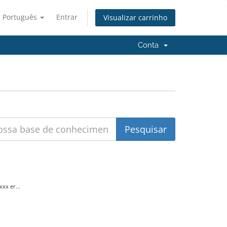
Português
Entrar
Visualizar carrinho
Conta
xx er...