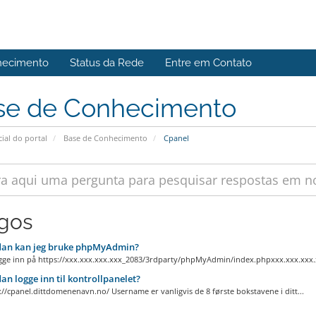
hecimento
Status da Rede
Entre em Contato
se de Conhecimento
cial do portal
Base de Conhecimento
Cpanel
igos
an kan jeg bruke phpMyAdmin?
gge inn på https://xxx.xxx.xxx.xxx_2083/3rdparty/phpMyAdmin/index.phpxxx.xxx.xxx.x
n logge inn til kontrollpanelet?
p://cpanel.dittdomenenavn.no/ Username er vanligvis de 8 første bokstavene i ditt...