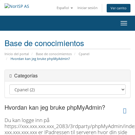
Español
Iniciar sesión
Ver carrito
Activ
Base de conocimientos
Inicio del portal
Base de conocimientos
Cpanel
Hvordan kan jeg bruke phpMyAdmin?
Categorías
Hvordan kan jeg bruke phpMyAdmin?
Du kan logge inn på
https://xxx.xxx.xxx.xxx_2083/3rdparty/phpMyAdmin/inde
xxx.xxx.xxx.xxx er IPadressen til serveren hvor din side