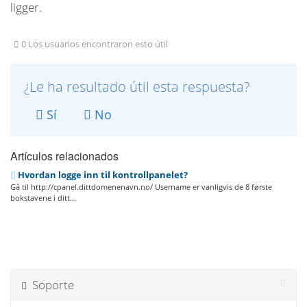
ligger.
0 Los usuarios encontraron esto útil
¿Le ha resultado útil esta respuesta?
Sí
No
Artículos relacionados
Hvordan logge inn til kontrollpanelet?
Gå til http://cpanel.dittdomenenavn.no/ Username er vanligvis de 8 første
bokstavene i ditt...
Soporte