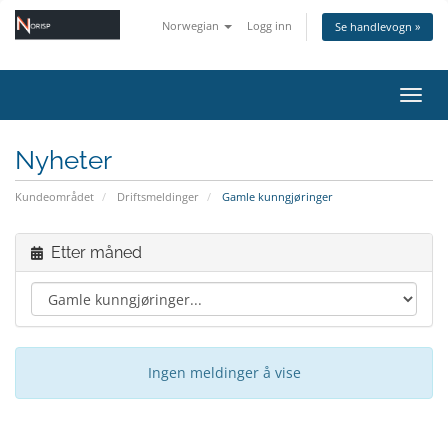
Norwegian
Logg inn
Se handlevogn »
Bytt 
Nyheter
Kundeområdet
Driftsmeldinger
Gamle kunngjøringer
Etter måned
Ingen meldinger å vise