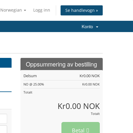
Norwegian
Logg inn
Se handlevogn »
Konto
Oppsummering av bestilling
Delsum
Kr0.00 NOK
NO @ 25.00%
Kr0.00 NOK
Totalt
Kr0.00 NOK
Totalt
Betal