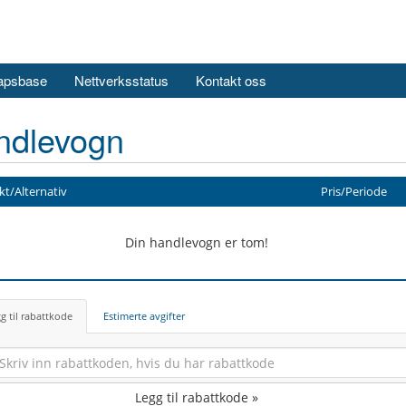
apsbase
Nettverksstatus
Kontakt oss
ndlevogn
t/Alternativ
Pris/Periode
Din handlevogn er tom!
g til rabattkode
Estimerte avgifter
Legg til rabattkode »