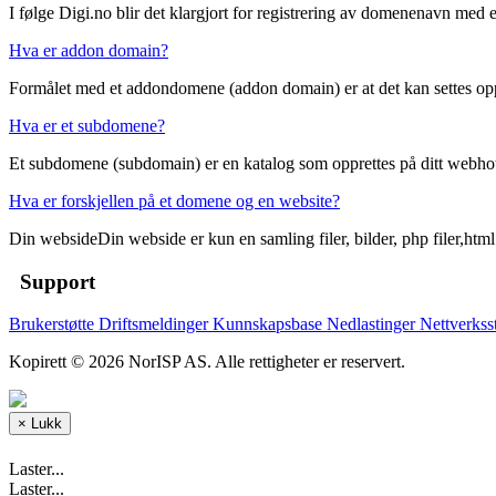
I følge Digi.no blir det klargjort for registrering av domenenavn med e
Hva er addon domain?
Formålet med et addondomene (addon domain) er at det kan settes op
Hva er et subdomene?
Et subdomene (subdomain) er en katalog som opprettes på ditt webhot
Hva er forskjellen på et domene og en website?
Din websideDin webside er kun en samling filer, bilder, php filer,html 
Support
Brukerstøtte
Driftsmeldinger
Kunnskapsbase
Nedlastinger
Nettverkss
Kopirett © 2026 NorISP AS. Alle rettigheter er reservert.
×
Lukk
Laster...
Laster...