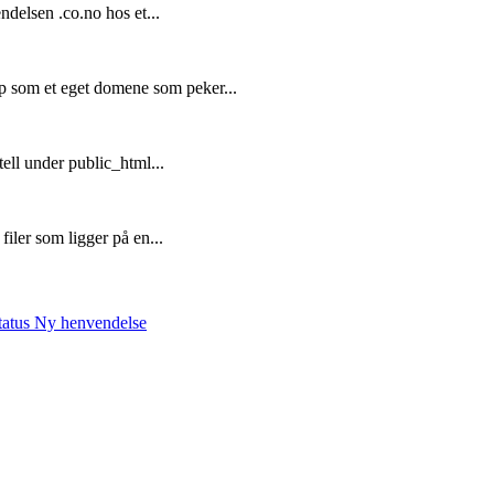
ndelsen .co.no hos et...
p som et eget domene som peker...
ell under public_html...
filer som ligger på en...
tatus
Ny henvendelse