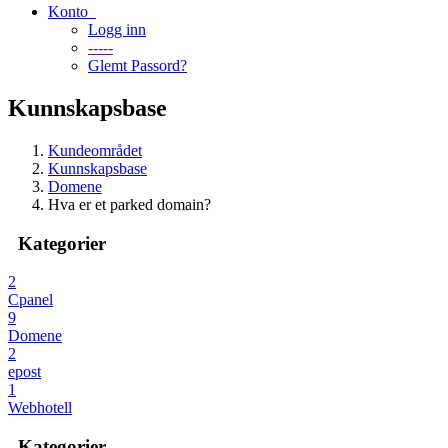
Konto
Logg inn
-----
Glemt Passord?
Kunnskapsbase
Kundeområdet
Kunnskapsbase
Domene
Hva er et parked domain?
Kategorier
2
Cpanel
9
Domene
2
epost
1
Webhotell
Kategorier