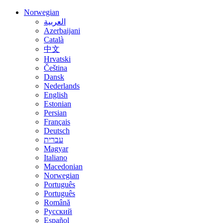
Norwegian
العربية
Azerbaijani
Català
中文
Hrvatski
Čeština
Dansk
Nederlands
English
Estonian
Persian
Français
Deutsch
עברית
Magyar
Italiano
Macedonian
Norwegian
Português
Português
Română
Русский
Español