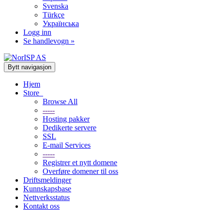
Svenska
Türkçe
Українська
Logg inn
Se handlevogn »
Bytt navigasjon
Hjem
Store
Browse All
-----
Hosting pakker
Dedikerte servere
SSL
E-mail Services
-----
Registrer et nytt domene
Overføre domener til oss
Driftsmeldinger
Kunnskapsbase
Nettverksstatus
Kontakt oss