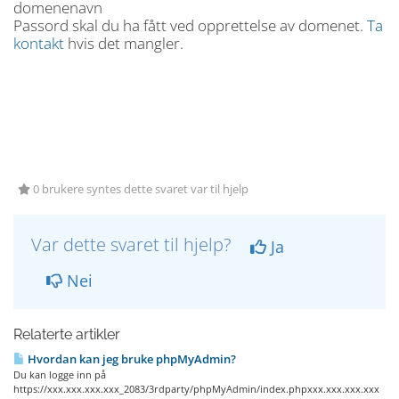
domenenavn
Passord skal du ha fått ved opprettelse av domenet.
Ta
kontakt
hvis det mangler.
0 brukere syntes dette svaret var til hjelp
Var dette svaret til hjelp?
Ja
Nei
Relaterte artikler
Hvordan kan jeg bruke phpMyAdmin?
Du kan logge inn på
https://xxx.xxx.xxx.xxx_2083/3rdparty/phpMyAdmin/index.phpxxx.xxx.xxx.xxx