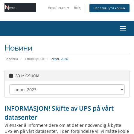
Українська
Вхід
Переглянути кошик
Пере
Новини
Головна
Сповіщення
серп. 2026
за місяцем
INFORMASJON! Skifte av UPS på vårt
datasenter
Vi ønsker å informere dere om at det er nødvendig å bytte
UPS-en på vårt datasenter. I den forbindelse vil vi måtte koble