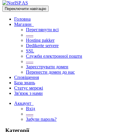
Переключити навігацію
Головна
Магазин
Переглянути всі
-----
Hosting pakker
Dedikerte servere
SSL
Служби електронної пошти
-----
Зареєструвати домен
Перенести домен до нас
Сповіщення
База знань
Статус мережі
Зв'язок з нами
Аккаунт
Вхід
-----
Забули пароль?
Категорії