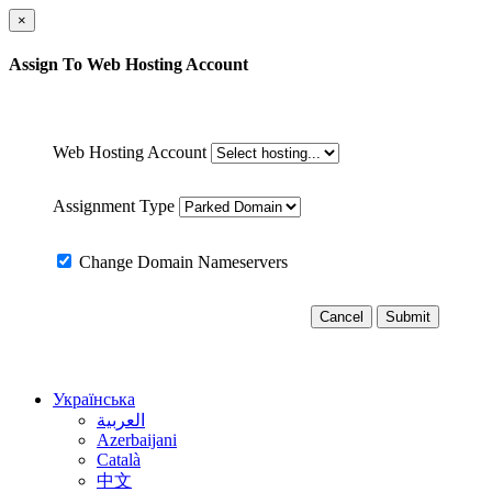
×
Assign
To Web Hosting Account
Web Hosting Account
Assignment Type
Change Domain Nameservers
Cancel
Submit
Українська
العربية
Azerbaijani
Català
中文