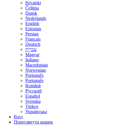
Hrvatski
Čeština
Dansk
Nederlands
English
Estonian
Persian
Français
Deutsch
עברית
Magyar
Italiano
Macedonian
Norwegian
Português
Português
Română
Русский
Español
Svenska
Türkçe
Українська
Вхід
Переглянути кошик