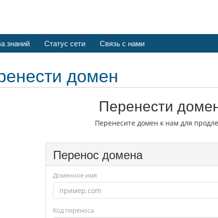
а знаний
Статус сети
Связь с нами
ренести домен
Перенести домен
Перенесите домен к нам для продле
Перенос домена
Доменное имя
Код переноса