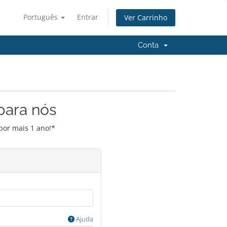
Português
Entrar
Ver Carrinho
Conta
para nós
por mais 1 ano!*
Ajuda