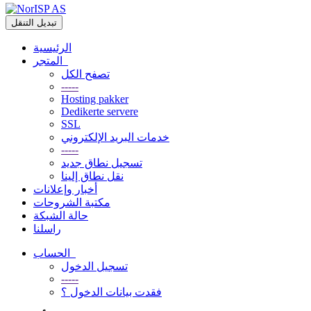
تبديل التنقل
الرئيسية
المتجر
تصفح الكل
-----
Hosting pakker
Dedikerte servere
SSL
خدمات البريد الإلكتروني
-----
تسجيل نطاق جديد
نقل نطاق إلينا
أخبار وإعلانات
مكتبة الشروحات
حالة الشبكة
راسلنا
الحساب
تسجيل الدخول
-----
فقدت بيانات الدخول ؟