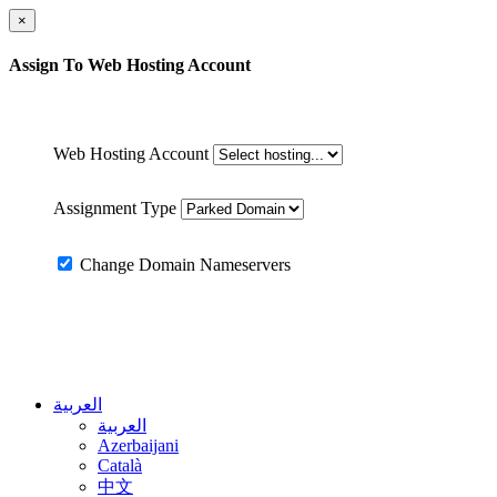
×
Assign
To Web Hosting Account
Web Hosting Account
Assignment Type
Change Domain Nameservers
العربية
العربية
Azerbaijani
Català
中文