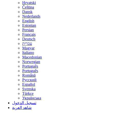
Hrvatski
Čeština
Dansk
Nederlands
English
Estonian
Persian
Français
Deutsch
עברית
Magyar
Italiano
Macedonian
Norwegian
Português
Português
Română
Русский
Español
Svenska
Türkçe
Українська
تسجيل الدخول
شاهد العربة